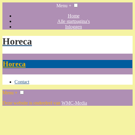
Menu +
Home
Alle startpagina's
Inloggen
Horeca
Horeca
Contact
Menu +
Deze website is onderdeel van
WMC-Media